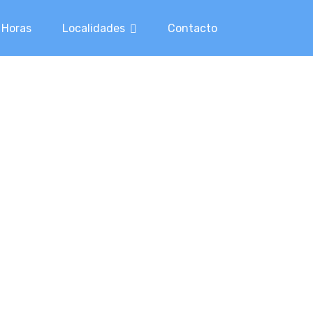
 Horas
Localidades
Contacto
ras vidas, ya que, con frecuencia nos
blema que te surja.