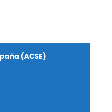
quí para ver nuestro perfil
spaña (ACSE)