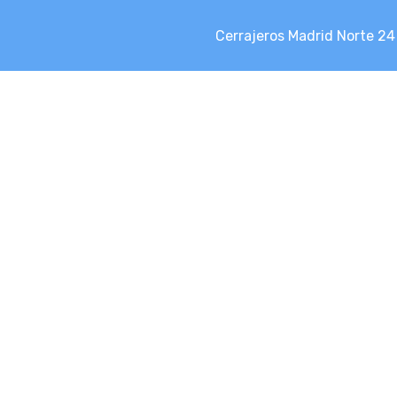
Cerrajeros Madrid Norte 24
supone siempre y en todo momento una gran ventaja en nuest
n cerrajero profesional te podrá solucionar.
en cerrajería, preparados para apoyarte ante cualquier pro