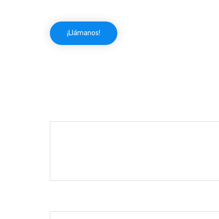
¡Se acabaron tus preocupaciones!
¡Llámanos!