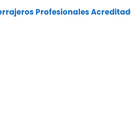
rrajeros Profesionales Acredita
es la esencia de PWSLH!
hacen.
Somos un cerraje