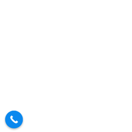
Cerrajeros Tres Cantos 24
horas
Cerrajeros Torremocha de
Jarama 24 horas
Cerrajeros Torrelaguna 24
horas