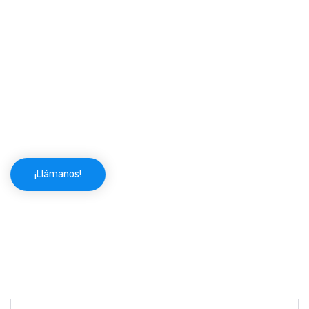
poder resolver.
Cerrajeros Valdemanco 24 horas somos profesionales
de la cerrajería, dispuestos para asistirte ante cualquier
imprevisto que te pueda surgir.
¡Se acabaron tus preocupaciones!
¡Llámanos!