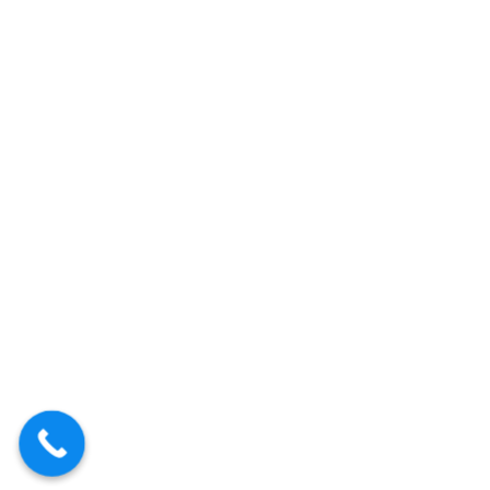
horas
Cerrajeros Tres Cantos 24
horas
Cerrajeros Torremocha de
Jarama 24 horas