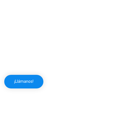
con múltiples imprevistos que solo un cerrajero
profesional te podrá solucionar.
Cerrajeros Valdepiélagos 24 horas somos
profesionales de la cerrajería, preparados para
apoyarte ante cualquier necesidad que puedas tener.
¡Ya no tienes que preocuparte por nada!
¡Llámanos!