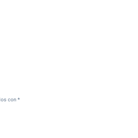
dos con
*