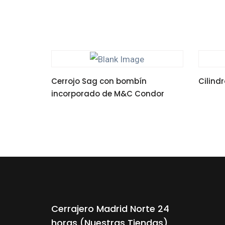
Cerrojo Sag con bombín
Cilind
incorporado de M&C Condor
LEER M
LEER MÁS
Cerrajero Madrid Norte 24
horas (Nuestras Tiendas)