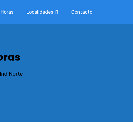
 Horas
Localidades
Contacto
oras
drid Norte